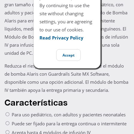
gran tamaño que es adecuada para su uso pediátrico, con
By continuing to use the
adultos y pacientes neonatales. Utilice el Módulo de Bomba
site without changing
Alaris para entregar de forma continua o intermitente
settings, you are agreeing
líquidos, medicamentos, sangre y productos sanguíneos. El
to our use of cookies.
Módulo de Bomba acepta hasta cuatro módulos de infusión
Read Privacy Policy
IV para infusiones independientes múltiples en una sola
unidad de PC.
Accept
Reduzca el riesgo de errores médicos mediante el módulo
de bomba Alaris con Guardrails Suite MX Software,
disponible como una opción adicional. El módulo de bomba
IV también apoya la entrega primaria y secundaria.
Características
Para uso pediátrico, con adultos y pacientes neonatales
Puede ser fijado para la entrega continua o intermitente
Acepta hasta 4 módulos de infusión IV