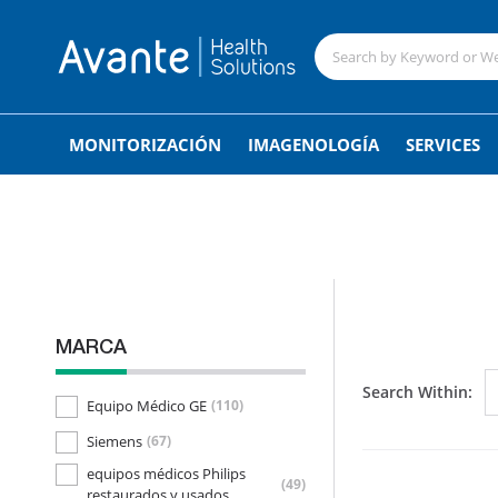
MONITORIZACIÓN
IMAGENOLOGÍA
SERVICES
Sondas de Ultrasonid
MARCA
Search Within:
Equipo Médico GE
(110)
Siemens
(67)
equipos médicos Philips
(49)
restaurados y usados.